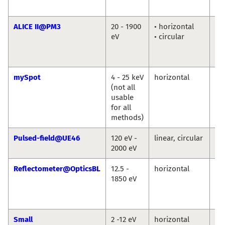
Ab
ALICE II@PM3
20 - 1900
• horizontal
Fl
eV
• circular
Ra
Ma
Ab
mySpot
4 - 25 keV
horizontal
Ivo
(not all
An
usable
Gu
for all
Bu
methods)
Pulsed-field@UE46
120 eV -
linear, circular
Eu
2000 eV
We
Reflectometer@OpticsBL
12.5 -
horizontal
An
1850 eV
So
Fr
Sc
Small
2 -12 eV
horizontal
An