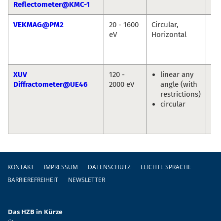
Reflectometer@KMC-1
So
VEKMAG@PM2
20 - 1600
Circular,
Fl
eV
Horizontal
Ch
Vic
Uk
XUV
120 -
linear any
Eu
Diffractometer@UE46
2000 eV
angle (with
We
restrictions)
En
circular
Sc
Ol
Pr
Fußzeile
KONTAKT
IMPRESSUM
DATENSCHUTZ
LEICHTE SPRACHE
BARRIEREFREIHEIT
NEWSLETTER
Das HZB in Kürze