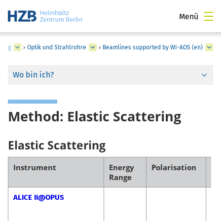
Menü
zung
›
Optik und Strahlrohre
›
Beamlines supported by WI-AOS (en)
Wo bin ich?
Method: Elastic Scattering
Elastic Scattering
Instrument
Energy
Polarisation
Co
Range
ALICE II@OPUS
Fl
Ra
Ma