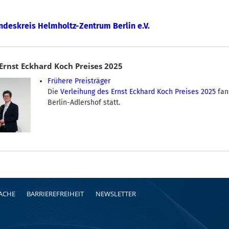
ndeskreis Helmholtz-Zentrum Berlin e.V.
Ernst Eckhard Koch Preises 2025
Frühere Preisträger
Die
Verleihung des Ernst Eckhard Koch Preises 2025
fan
Berlin-Adlershof statt.
RACHE
BARRIEREFREIHEIT
NEWSLETTER