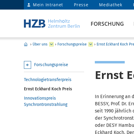
Mein Intranet
Presse
Mediathek
FORSCHUNG
›
Über uns
›
Forschungspreise
›
Ernst Eckhard Koch Pre
Forschungspreise
Ernst 
Technologietransferpreis
Ernst Eckhard Koch Preis
In Erinnerung an 
Innovationspreis
BESSY, Prof. Dr. E
Synchrontronstrahlung
seit 1990 jährlic
der Synchrotronst
oder DESY Hamburg
Eckhard Koch. Der 