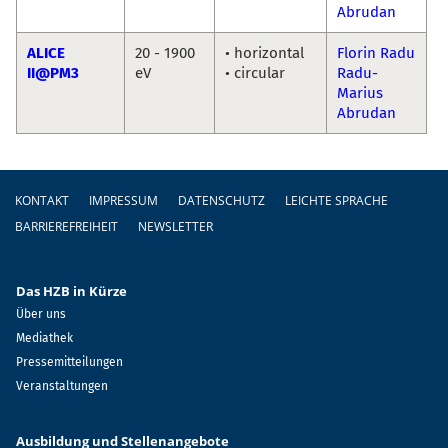
Abrudan
ALICE
20 - 1900
• horizontal
Florin Radu
II@PM3
eV
• circular
Radu-
Marius
Abrudan
Fußzeile
KONTAKT
IMPRESSUM
DATENSCHUTZ
LEICHTE SPRACHE
BARRIEREFREIHEIT
NEWSLETTER
Das HZB in Kürze
Über uns
Mediathek
Pressemitteilungen
Veranstaltungen
Ausbildung und Stellenangebote