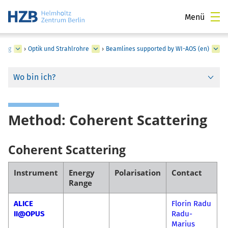
Menü
zung
›
Optik und Strahlrohre
›
Beamlines supported by WI-AOS (en)
Wo bin ich?
Method: Coherent Scattering
Coherent Scattering
Instrument
Energy
Polarisation
Contact
Range
ALICE
Florin Radu
II@OPUS
Radu-
Marius