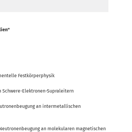
lien"
mentelle Festkörperphysik
n Schwere-Elektronen-Supraleitern
eutronenbeugung an intermetallischen
te Neutronenbeugung an molekularen magnetischen