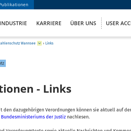
Publikationen
INDUSTRIE
KARRIERE
ÜBER UNS
USER AC
rahlenschutz Wannsee
›
Links
utz
ionen - Links
t den dazugehörigen Verordnungen können sie aktuell auf de
s
Bundesministeriums der Justiz
nachlesen.
und Verordnungstexte sowie aktuelle Nachrichten und Kommen