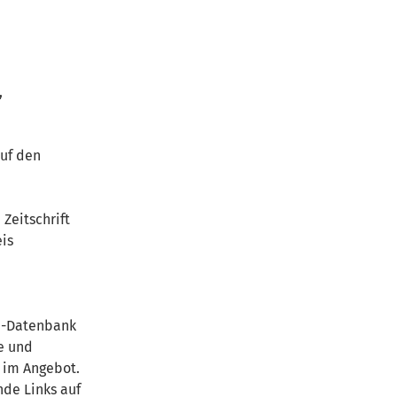
,
auf den
 Zeitschrift
eis
ne-Datenbank
e und
 im Angebot.
nde Links auf