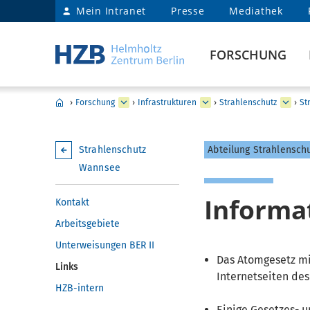
Mein Intranet
Presse
Mediathek
FORSCHUNG
›
Forschung
›
Infrastrukturen
›
Strahlenschutz
›
St
Strahlenschutz
Abteilung Strahlensch
Wannsee
Informat
Kontakt
Arbeitsgebiete
Unterweisungen BER II
Das Atomgesetz mi
Links
Internetseiten de
HZB-intern
Einige Gesetzes- 