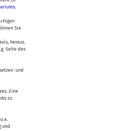
teriums
.
achigen
können Sie
xis, heraus.
g. Seite des
setzes- und
zes. Eine
nks zu
u.a.
g und