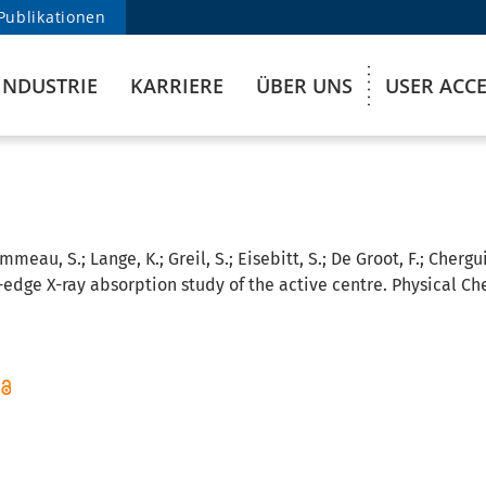
Publikationen
INDUSTRIE
KARRIERE
ÜBER UNS
USER ACC
meau, S.; Lange, K.; Greil, S.; Eisebitt, S.; De Groot, F.; Chergui,
L-edge X-ray absorption study of the active centre. Physical Ch