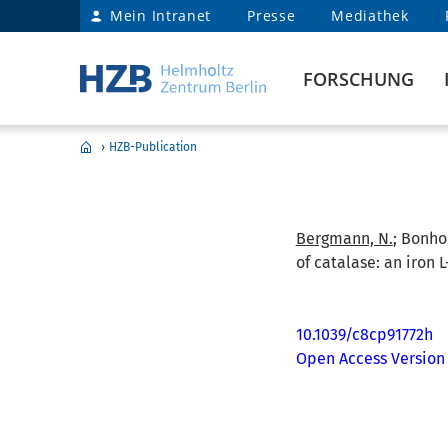
Mein Intranet
Presse
Mediathek
FORSCHUNG
›
HZB-Publication
Bergmann, N.
; Bonhom
of catalase: an iron 
10.1039/c8cp91772h
Open Access Version