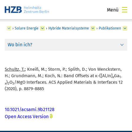
Menü
ngen
›
Solare Energie
›
Hybride Materialsysteme
›
Publikationen
Wo bin ich?
Schultz, T.
; Kneiß, M.; Storm, P.; Splith, D.; Von Wenckstern,
H.; Grundmann, M.; Koch, N.:
Band Offsets at κ-([Al,In]
Ga
x
1-
)
O
/MgO Interfaces. ACS Applied Materials & Interfaces 12
x
2
3
(2020), p. 8879-8885
10.1021/acsami.9b21128
Open Access Version